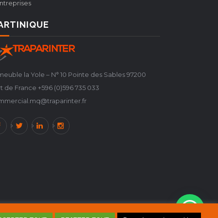
ntreprises
ARTINIQUE
euble la Yole – N° 10 Pointe des Sables 97200
t de France +596 (0)596 735 033
mmercial.mq@traparinter.fr