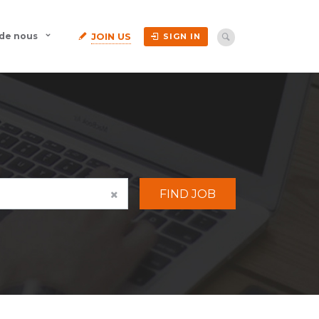
JOIN US
 de nous
SIGN IN