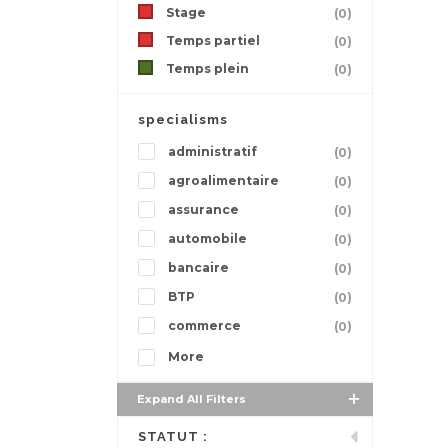
Stage
(0)
Temps partiel
(0)
Temps plein
(0)
specialisms
administratif
(0)
agroalimentaire
(0)
assurance
(0)
automobile
(0)
bancaire
(0)
BTP
(0)
commerce
(0)
More
Expand All Filters
STATUT :