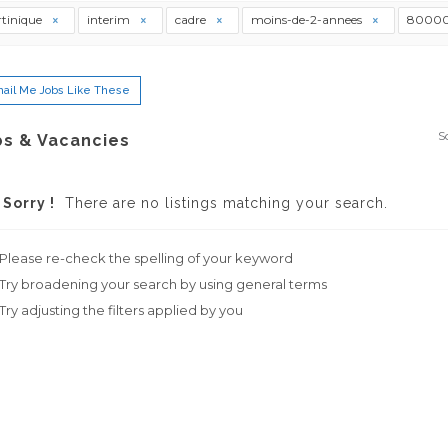
tinique
interim
cadre
moins-de-2-annees
8000
ail Me Jobs Like These
S
bs & Vacancies
Sorry !
There are no listings matching your search.
Please re-check the spelling of your keyword
Try broadening your search by using general terms
Try adjusting the filters applied by you