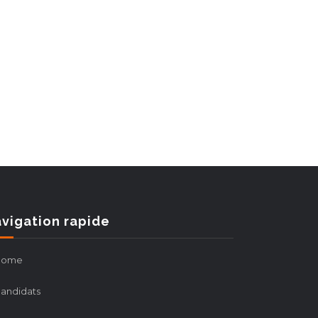
vigation rapide
Home
andidats