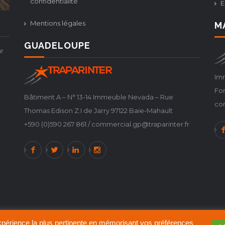
confidentialité
E
Mentions légales
M
GUADELOUPE
r
Imm
For
Bâtiment A – N° 13-14 Immeuble Nevada – Rue
co
Thomas Edison Z.I de Jarry 97122 Baie-Mahault
+590 (0)590 267 861 / commercial.gp@traparinter.fr
'expérience la plus pertinente en mémorisant vos préférences