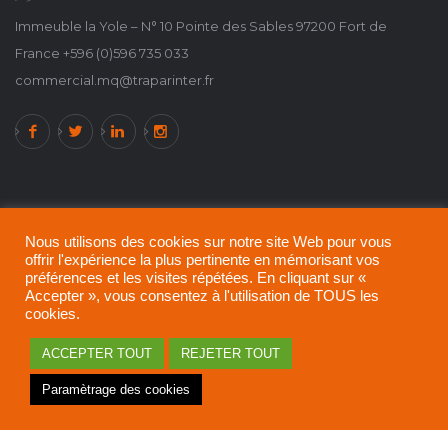
Immeuble la Yole – N° 10 Pointe des Sables 97200 Fort de
France +596 (0)596 735 033
commercial.mq@traparinter.fr
Nous utilisons des cookies sur notre site Web pour vous
offrir l'expérience la plus pertinente en mémorisant vos
préférences et les visites répétées. En cliquant sur «
Accepter », vous consentez à l'utilisation de TOUS les
cookies.
ACCEPTER TOUT
REJETER TOUT
A propos de TRAPARINTER !
Politique de confidentialité
Paramètrage des cookies
Mentions légales
© 2021 - 2024 All rights reserved.
TRAPARINTER