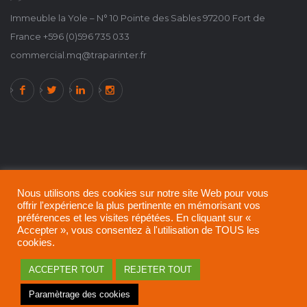
Immeuble la Yole – N° 10 Pointe des Sables 97200 Fort de
France +596 (0)596 735 033
commercial.mq@traparinter.fr
Nous utilisons des cookies sur notre site Web pour vous
offrir l'expérience la plus pertinente en mémorisant vos
préférences et les visites répétées. En cliquant sur «
Accepter », vous consentez à l'utilisation de TOUS les
cookies.
A propos de TRAPARINTER !
Politique de confidentialité
ACCEPTER TOUT
REJETER TOUT
Mentions légales
Paramètrage des cookies
© 2021 - 2024 All rights reserved.
TRAPARINTER