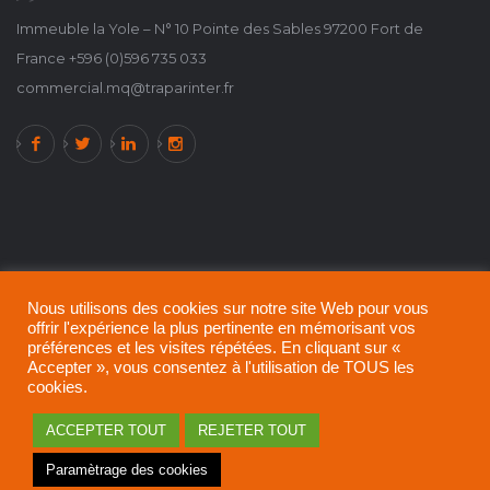
Immeuble la Yole – N° 10 Pointe des Sables 97200 Fort de
France +596 (0)596 735 033
commercial.mq@traparinter.fr
Nous utilisons des cookies sur notre site Web pour vous
offrir l'expérience la plus pertinente en mémorisant vos
préférences et les visites répétées. En cliquant sur «
Accepter », vous consentez à l'utilisation de TOUS les
cookies.
A propos de TRAPARINTER !
Politique de confidentialité
ACCEPTER TOUT
REJETER TOUT
Mentions légales
Paramètrage des cookies
© 2021 - 2024 All rights reserved.
TRAPARINTER