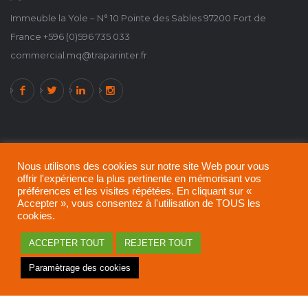
Immeuble la Yole – N° 10 Pointe des Sables 97200 Fort de
France +596 (0)596 735 033
commercial.mq@traparinter.fr
Nous utilisons des cookies sur notre site Web pour vous
offrir l'expérience la plus pertinente en mémorisant vos
préférences et les visites répétées. En cliquant sur «
Accepter », vous consentez à l'utilisation de TOUS les
cookies.
ACCEPTER TOUT
REJETER TOUT
A propos de TRAPARINTER !
Politique de confidentialité
Paramètrage des cookies
Mentions légales
© 2021 - 2024 All rights reserved.
TRAPARINTER