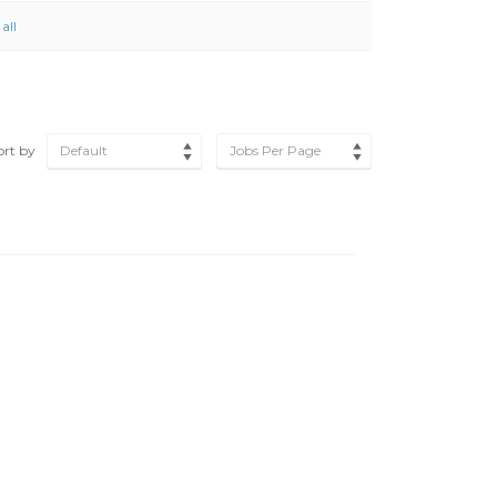
all
ort by
Default
Jobs Per Page