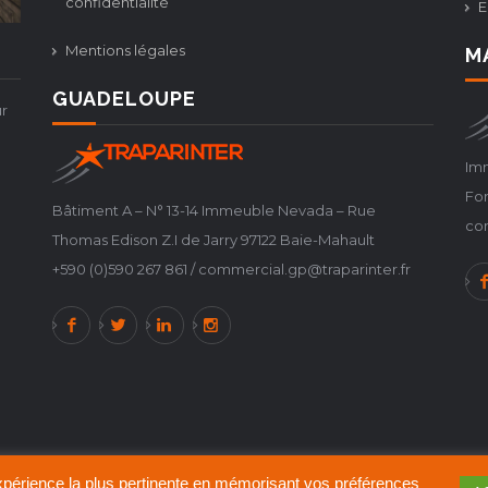
confidentialité
E
Mentions légales
M
GUADELOUPE
r
Imm
For
Bâtiment A – N° 13-14 Immeuble Nevada – Rue
co
Thomas Edison Z.I de Jarry 97122 Baie-Mahault
+590 (0)590 267 861 / commercial.gp@traparinter.fr
'expérience la plus pertinente en mémorisant vos préférences