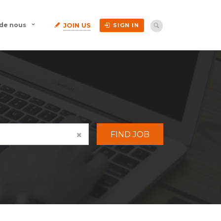
JOIN US
 de nous
SIGN IN