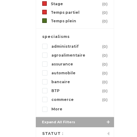
Stage
(0)
Temps partiel
(0)
Temps plein
(0)
specialisms
administratif
(0)
agroalimentaire
(0)
assurance
(0)
automobile
(0)
bancaire
(0)
BTP
(0)
commerce
(0)
More
Expand All Filters
STATUT :