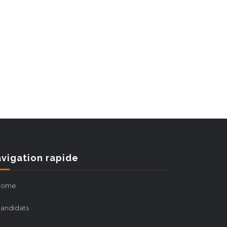
vigation rapide
Home
andidats