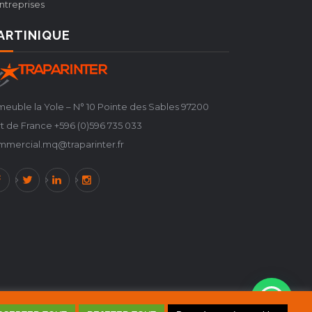
ntreprises
ARTINIQUE
euble la Yole – N° 10 Pointe des Sables 97200
t de France +596 (0)596 735 033
mmercial.mq@traparinter.fr