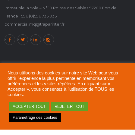
Immeuble la Yole – N° 10 Pointe des Sables 97200 Fort de
France +596 (0)596 735 033
commercial.mq@traparinter.fr
Nous utilisons des cookies sur notre site Web pour vous
offrir l'expérience la plus pertinente en mémorisant vos
préférences et les visites répétées. En cliquant sur «
Accepter », vous consentez à l'utilisation de TOUS les
cookies.
ACCEPTER TOUT
REJETER TOUT
A propos de TRAPARINTER !
Politique de confidentialité
Paramètrage des cookies
Mentions légales
© 2021 - 2024 All rights reserved.
TRAPARINTER