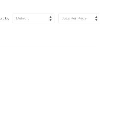
ort by
Default
Jobs Per Page