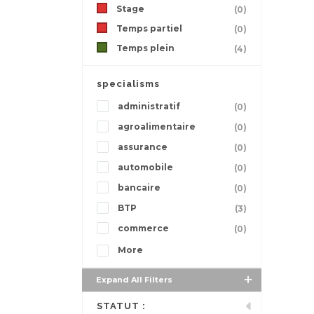
Stage
(0)
Temps partiel
(0)
Temps plein
(4)
specialisms
administratif
(0)
agroalimentaire
(0)
assurance
(0)
automobile
(0)
bancaire
(0)
BTP
(3)
commerce
(0)
More
Expand All Filters
STATUT :