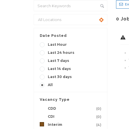
Em
0
Jo
Date Posted
Last Hour
Last 24 hours
Last 7 days
Last 14 days
Last 30 days
All
Vacancy Type
CDD
(0)
CDI
(0)
Interim
(4)