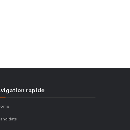
vigation rapide
Home
andidats