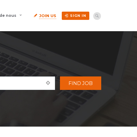
JOIN US
 de nous
SIGN IN