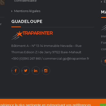
confidentialité
E
Mentions légales
M
GUADELOUPE
r
Imm
For
Bâtiment A – N° 13-14 Immeuble Nevada – Rue
co
Thomas Edison Z.I de Jarry 97122 Baie-Mahault
+590 (0)590 267 861 / commercial.gp@traparinter.fr
'expérience la plus pertinente en mémorisant vos préférences