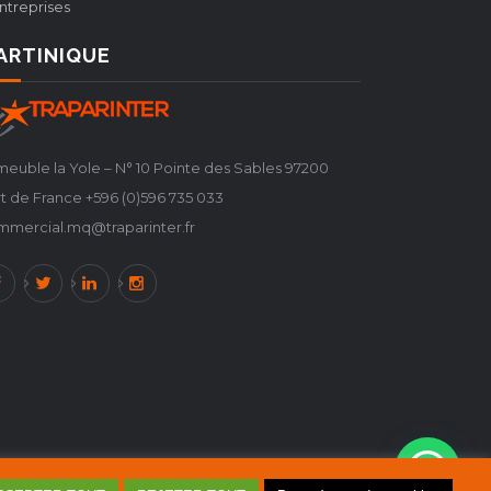
ntreprises
ARTINIQUE
euble la Yole – N° 10 Pointe des Sables 97200
t de France +596 (0)596 735 033
mmercial.mq@traparinter.fr