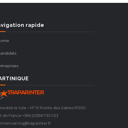
vigation rapide
Home
andidats
ntreprises
ARTINIQUE
euble la Yole – N° 10 Pointe des Sables 97200
t de France +596 (0)596 735 033
mmercial.mq@traparinter.fr