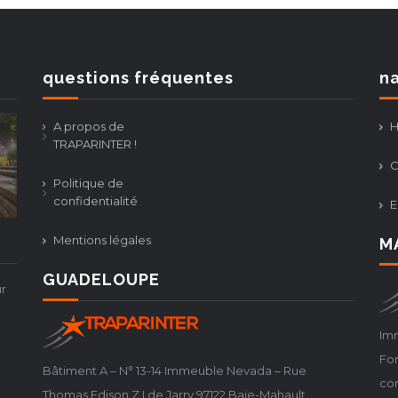
questions fréquentes
na
A propos de
TRAPARINTER !
C
Politique de
confidentialité
E
Mentions légales
M
GUADELOUPE
r
Imm
For
Bâtiment A – N° 13-14 Immeuble Nevada – Rue
co
Thomas Edison Z.I de Jarry 97122 Baie-Mahault